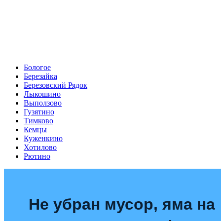
Бологое
Березайка
Березовский Рядок
Лыкошино
Выползово
Гузятино
Тимково
Кемцы
Куженкино
Хотилово
Рютино
Не убран мусор, яма на