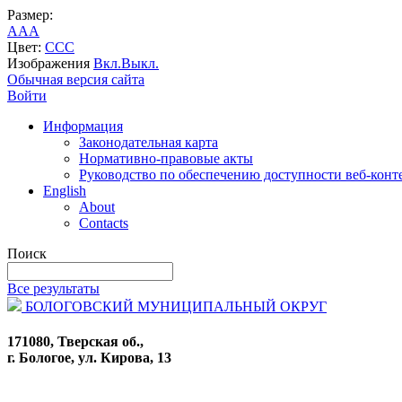
Размер:
A
A
A
Цвет:
C
C
C
Изображения
Вкл.
Выкл.
Обычная версия сайта
Войти
Информация
Законодательная карта
Нормативно-правовые акты
Руководство по обеспечению доступности веб-конт
English
About
Contacts
Поиск
Все результаты
БОЛОГОВСКИЙ МУНИЦИПАЛЬНЫЙ ОКРУГ
171080, Тверская об.,
г. Бологое, ул. Кирова, 13