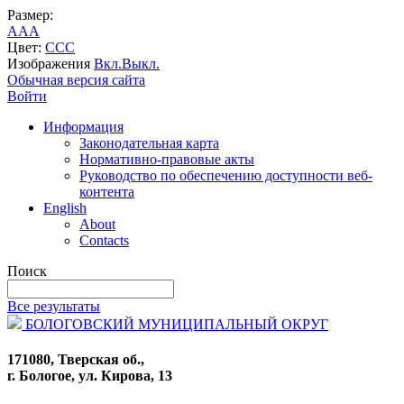
Размер:
A
A
A
Цвет:
C
C
C
Изображения
Вкл.
Выкл.
Обычная версия сайта
Войти
Информация
Законодательная карта
Нормативно-правовые акты
Руководство по обеспечению доступности веб-
контента
English
About
Contacts
Поиск
Все результаты
БОЛОГОВСКИЙ МУНИЦИПАЛЬНЫЙ ОКРУГ
171080, Тверская об.,
г. Бологое, ул. Кирова, 13