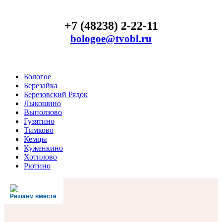
+7 (48238) 2-22-11
bologoe@tvobl.ru
Бологое
Березайка
Березовский Рядок
Лыкошино
Выползово
Гузятино
Тимково
Кемцы
Куженкино
Хотилово
Рютино
Решаем вместе