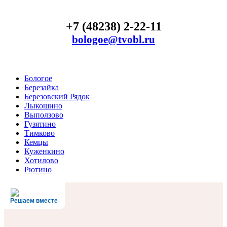
+7 (48238) 2-22-11
bologoe@tvobl.ru
Бологое
Березайка
Березовский Рядок
Лыкошино
Выползово
Гузятино
Тимково
Кемцы
Куженкино
Хотилово
Рютино
Решаем вместе