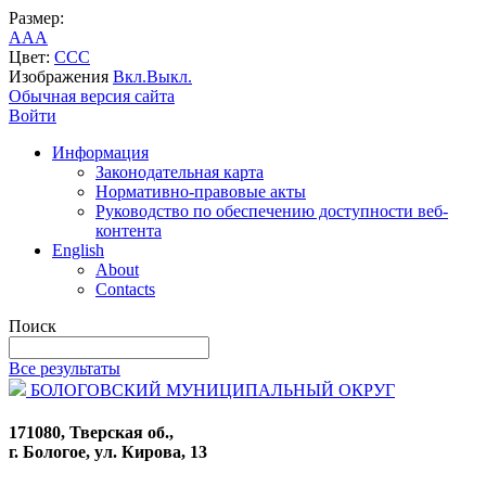
Размер:
A
A
A
Цвет:
C
C
C
Изображения
Вкл.
Выкл.
Обычная версия сайта
Войти
Информация
Законодательная карта
Нормативно-правовые акты
Руководство по обеспечению доступности веб-
контента
English
About
Contacts
Поиск
Все результаты
БОЛОГОВСКИЙ МУНИЦИПАЛЬНЫЙ ОКРУГ
171080, Тверская об.,
г. Бологое, ул. Кирова, 13