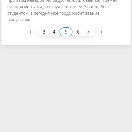
при этом невероятно радостной. Актовый зал гремел
аплодисментами, чествуя тех, кто ещё вчера был
студентом, а сегодня уже гордо носит звание
выпускника.
‹
›
3
4
5
6
7