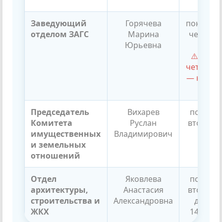
Заведующий
Горячева
понедел
отделом ЗАГС
Марина
четверг, 
Юрьевна
до 13
⚠️ посл
четверг 
— непри
ден
Председатель
Вихарев
понедел
Комитета
Руслан
вторник,
имущественных
Владимирович
до 13
и земельных
отношений
Отдел
Яковлева
понедел
архитектуры,
Анастасия
вторник,
строительства и
Александровна
до 13:0
ЖКХ
14:00 до