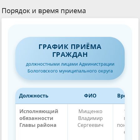
Порядок и время приема
ГРАФИК ПРИЁМА
ГРАЖДАН
должностными лицами Администрации
Бологовского муниципального округа
Должность
ФИО
Время п
Исполняющий
Мищенко
1,3 не
обязанности
Владимир
месяц
Главы района
Сергеевич
понедел
с 15:00
запи