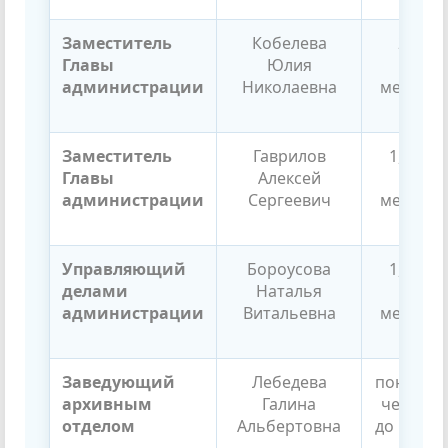
Заместитель
Кобелева
2 вто
Главы
Юлия
кажд
администрации
Николаевна
месяца с
до 17
Заместитель
Гаврилов
1, 3 вт
Главы
Алексей
кажд
администрации
Сергеевич
месяца с
до 17
Управляющий
Бороусова
1, 3 вт
делами
Наталья
кажд
администрации
Витальевна
месяца с
до 17
Заведующий
Лебедева
понедел
архивным
Галина
четверг, 
отделом
Альбертовна
до 13:00, 
до 17