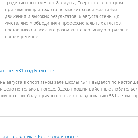
традиционно отмечает 8 августа, Тверь стала центром
притяжения для тех, кто не мыслит своей жизни без
движения и высоких результатов. 6 августа стены ДК
«Металлист» объединили профессиональных атлетов,
наставников и всех, кто развивает спортивную отрасль в
нашем регионе
есте: 531 год Бологое!
нь августа в спортивном зале школы № 11 выдался по-настоящ
и дело не только в погоде. Здесь прошли районные любительск
ния по стритболу, приуроченные к празднованию 531-летия го
ный праздник в Берёзовой роще