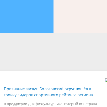
лерея
альный контроль
Генеральный план
Противодействие коррупции
ция для населения
Национальная политика
для граждан
Информация ЖКХ
вая грамотность
ФГКС
вое Управление
Признание заслуг: Бологовский округ вошёл в
тройку лидеров спортивного рейтинга региона
В преддверии Дня физкультурника, который вся страна