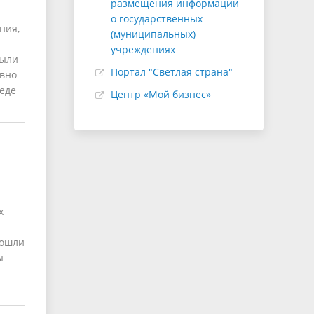
размещения информации
о государственных
ния,
(муниципальных)
учреждениях
были
Портал "Светлая страна"
авно
еде
Центр «Мой бизнес»
х
вошли
ы