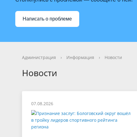
Фотогалерея
Имущество
Видеога
Муницип
Сельские территории
Информа
Написать о проблеме
Персональные данные
Бюджет 
ЕДДС
Финансо
Противодействие терроризму
Финансо
Администрация
›
Информация
›
Новости
Новости
07.08.2026