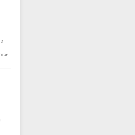
ли
огое
п