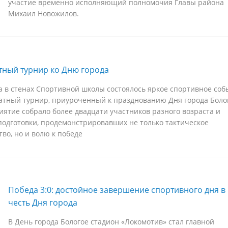
участие временно исполняющий полномочия Главы района
Михаил Новожилов.
ный турнир ко Дню города
та в стенах Спортивной школы состоялось яркое спортивное соб
тный турнир, приуроченный к празднованию Дня города Боло
ятие собрало более двадцати участников разного возраста и
подготовки, продемонстрировавших не только тактическое
тво, но и волю к победе
Победа 3:0: достойное завершение спортивного дня в
честь Дня города
В День города Бологое стадион «Локомотив» стал главной