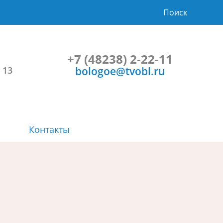
Поиск
+7 (48238) 2-22-11
bologoe@tvobl.ru
 13
Контакты
Символика
Планы и результаты проверок
Проекты НПА и общественные
Порядок и время приема
обсуждения
Расписание автобусов
Учрежденные СМИ
Прозрачность
Градостроительство
Социальная сфера
Приоритеты