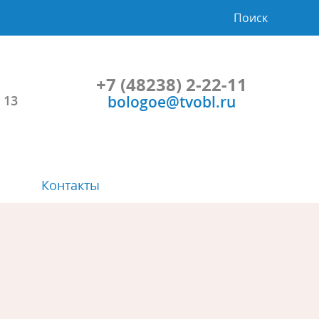
Поиск
+7 (48238) 2-22-11
bologoe@tvobl.ru
 13
Контакты
Символика
Планы и результаты проверок
Проекты НПА и общественные
Порядок и время приема
обсуждения
Расписание автобусов
Учрежденные СМИ
Прозрачность
Градостроительство
Социальная сфера
Приоритеты