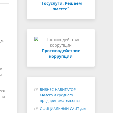
"Госуслуги. Решаем
вместе"
едь
Противодействие
коррупции
ни
их
о
БИЗНЕС-НАВИГАТОР
тся
Малого и среднего
 по
предпринимательства
ОФИЦИАЛЬНЫЙ САЙТ для