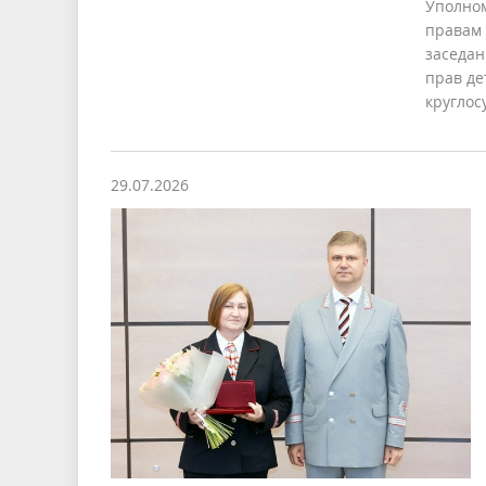
Уполно
правам 
заседан
прав де
кругло
29.07.2026