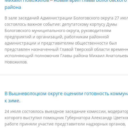
Михаил Новожилов – новый врип главы Бологовского
района
В зале заседаний Администрации Бологовского округа 27 ию
состоялось важное событие: депутатскому корпусу Думы
Бологовского муниципального округа, руководителям
предприятий и организаций, работникам районной
администрации и представителям общественности был
представлен назначенный Главой Тверской области времен
исполняющий полномочия Главы района Михаил Анатольев
Новожилов.
В Вышневолоцком округе оценили готовность коммун
к зиме.
24 июля состоялось выездное заседание комиссии, модерато
которого выступил помощник Губернатора Александр Цветков
работе приняли участие представители надзорных органов,