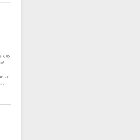
ателя
ий
в со
»,