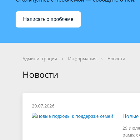
Фотогалерея
Имущество
Видеога
Муницип
Сельские территории
Информа
Написать о проблеме
Персональные данные
Бюджет 
ЕДДС
Финансо
Противодействие терроризму
Финансо
Администрация
›
Информация
›
Новости
Новости
29.07.2026
Новые 
29 июля
рамках 