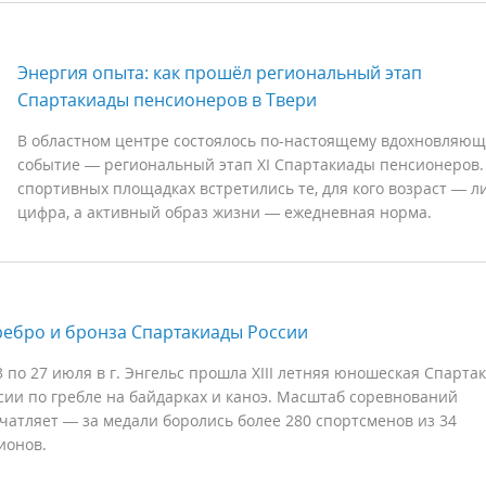
Энергия опыта: как прошёл региональный этап
Спартакиады пенсионеров в Твери
В областном центре состоялось по-настоящему вдохновляю
событие — региональный этап XI Спартакиады пенсионеров.
спортивных площадках встретились те, для кого возраст — 
цифра, а активный образ жизни — ежедневная норма.
ребро и бронза Спартакиады России
3 по 27 июля в г. Энгельс прошла XIII летняя юношеская Спарта
сии по гребле на байдарках и каноэ. Масштаб соревнований
чатляет — за медали боролись более 280 спортсменов из 34
ионов.