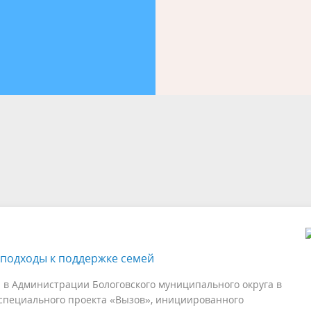
лерея
альный контроль
Генеральный план
Противодействие коррупции
ция для населения
Национальная политика
для граждан
Информация ЖКХ
вая грамотность
ФГКС
вое Управление
подходы к поддержке семей
 в Администрации Бологовского муниципального округа в
специального проекта «Вызов», инициированного