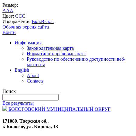
Размер:
A
A
A
Цвет:
C
C
C
Изображения
Вкл.
Выкл.
Обычная версия сайта
Войти
Информация
Законодательная карта
Нормативно-правовые акты
Руководство по обеспечению доступности веб-
контента
English
About
Contacts
Поиск
Все результаты
БОЛОГОВСКИЙ МУНИЦИПАЛЬНЫЙ ОКРУГ
171080, Тверская об.,
г. Бологое, ул. Кирова, 13