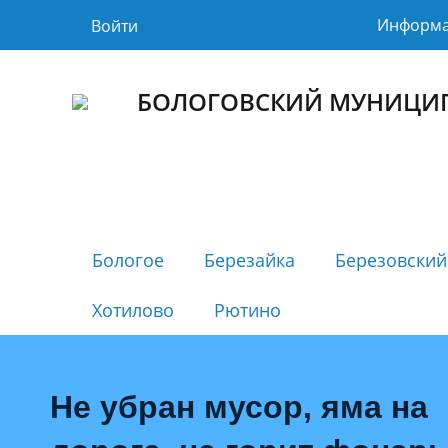
Информ
Войти
БОЛОГОВСКИЙ МУНИЦИ
Бологое
Березайка
Березовский
Хотилово
Рютино
Не убран мусор, яма на