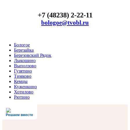
+7 (48238) 2-22-11
bologoe@tvobl.ru
Бологое
Березайка
Березовский Рядок
Лыкошино
Выползово
Гузятино
Тимково
Кемцы
Куженкино
Хотилово
Рютино
Решаем вместе