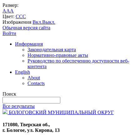
Размер:
A
A
A
Цвет:
C
C
C
Изображения
Вкл.
Выкл.
Обычная версия сайта
Войти
Информация
Законодательная карта
Нормативно-правовые акты
Руководство по обеспечению доступности веб-
контента
English
About
Contacts
Поиск
Все результаты
БОЛОГОВСКИЙ МУНИЦИПАЛЬНЫЙ ОКРУГ
171080, Тверская об.,
г. Бологое, ул. Кирова, 13