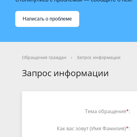
Фотогалерея
Имущество
Видеога
Муницип
Сельские территории
Информа
Написать о проблеме
Персональные данные
Бюджет 
ЕДДС
Финансо
Противодействие терроризму
Финансо
Обращения граждан
›
Запрос информации
Запрос информации
Тема обращения
*
:
Как вас зовут (Имя Фамилия)
*
: