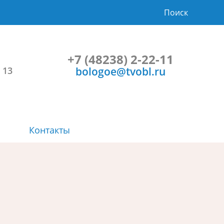
Поиск
+7 (48238) 2-22-11
bologoe@tvobl.ru
 13
Контакты
Символика
Планы и результаты проверок
Проекты НПА и общественные
Порядок и время приема
обсуждения
Расписание автобусов
Учрежденные СМИ
Прозрачность
Градостроительство
Социальная сфера
Приоритеты