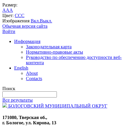
Размер:
A
A
A
Цвет:
C
C
C
Изображения
Вкл.
Выкл.
Обычная версия сайта
Войти
Информация
Законодательная карта
Нормативно-правовые акты
Руководство по обеспечению доступности веб-
контента
English
About
Contacts
Поиск
Все результаты
БОЛОГОВСКИЙ МУНИЦИПАЛЬНЫЙ ОКРУГ
171080, Тверская об.,
г. Бологое, ул. Кирова, 13