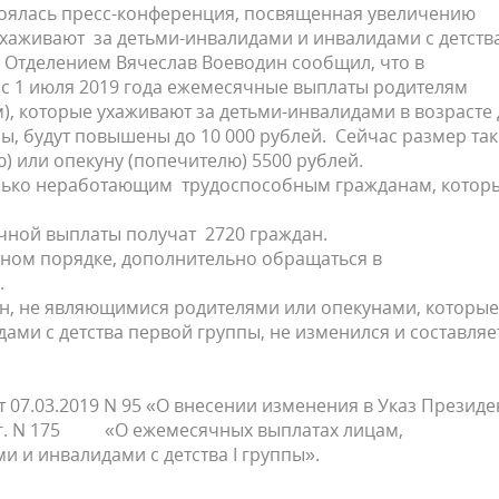
тоялась пресс-конференция, посвященная увеличению
хаживают за детьми-инвалидами и инвалидами с детств
 Отделением Вячеслав Воеводин сообщил, что в
 с 1 июля 2019 года ежемесячные выплаты родителям
), которые ухаживают за детьми-инвалидами в возрасте 
пы, будут повышены до 10 000 рублей. Сейчас размер та
) или опекуну (попечителю) 5500 рублей.
лько неработающим трудоспособным гражданам, котор
чной выплаты получат 2720 граждан.
ьном порядке, дополнительно обращаться в
.
н, не являющимися родителями или опекунами, которые
ами с детства первой группы, не изменился и составляе
 07.03.2019 N 95 «О внесении изменения в Указ Президе
3 г. N 175 «О ежемесячных выплатах лицам,
 и инвалидами с детства I группы».