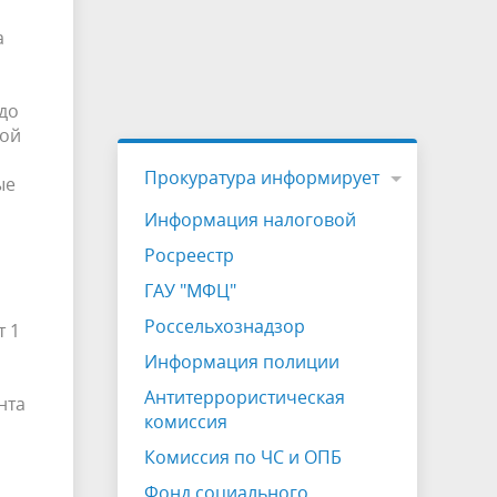
а
до
кой
Прокуратура информирует
ые
Информация налоговой
Росреестр
ГАУ "МФЦ"
Россельхознадзор
т 1
Информация полиции
Антитеррористическая
нта
комиссия
Комиссия по ЧС и ОПБ
Фонд социального