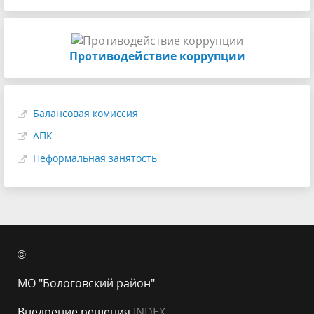
Противодействие коррупции
Балансовая комиссия
АПК
Неформальная занятость
©
МО "Бологовский район"
Внедрение решения
INDEX